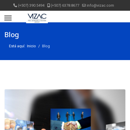
(+507) 390.5494
(+507) 6378.8677
info@vizac.com
Blog
Está aquí:
Inicio
Blog